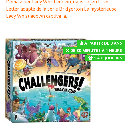
Démasquer Lady Whistledown, dans ce jeu Love
Letter adapté de la série Bridgerton La mystérieuse
Lady Whistledown captive la...
À PARTIR DE 8 ANS
DE 30 MINUTES À 1 HEURE
1
À
8
JOUEURS