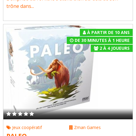
trône dans...
À PARTIR DE 10 ANS
DE 30 MINUTES À 1 HEURE
2
À
4
JOUEURS
Jeux coopératif
Zman Games