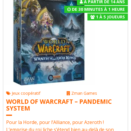
À PARTIR DE 14 ANS
DE 30 MINUTES À 1 HEURE
1
À
5
JOUEURS
Jeux coopératif
Zman Games
WORLD OF WARCRAFT – PANDEMIC
SYSTEM
Pour la Horde, pour l’Alliance, pour Azeroth !
L’emprise du roi liche s’étend bien au-delà de son