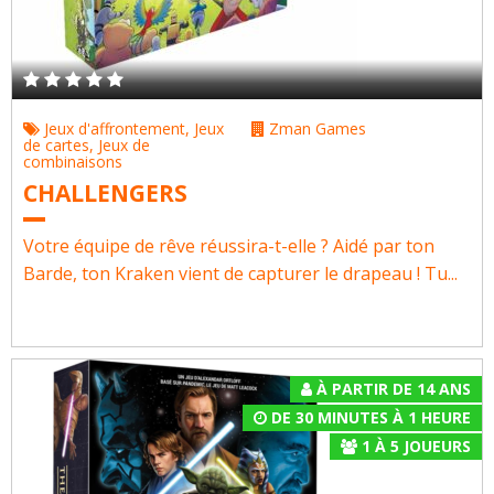
Jeux d'affrontement
,
Jeux
Zman Games
de cartes
,
Jeux de
combinaisons
CHALLENGERS
Votre équipe de rêve réussira-t-elle ? Aidé par ton
Barde, ton Kraken vient de capturer le drapeau ! Tu...
À PARTIR DE 14 ANS
DE 30 MINUTES À 1 HEURE
1
À
5
JOUEURS