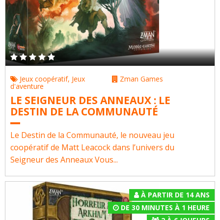
Jeux coopératif
,
Jeux
Zman Games
d'aventure
LE SEIGNEUR DES ANNEAUX : LE
DESTIN DE LA COMMUNAUTÉ
Le Destin de la Communauté, le nouveau jeu
coopératif de Matt Leacock dans l’univers du
Seigneur des Anneaux Vous...
À PARTIR DE 14 ANS
DE 30 MINUTES À 1 HEURE