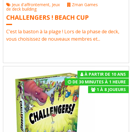
Jeux d'affrontement
,
Jeux
Zman Games
de deck building
CHALLENGERS ! BEACH CUP
C’est la baston à la plage ! Lors de la phase de deck,
vous choisissez de nouveaux membres et...
À PARTIR DE 10 ANS
DE 30 MINUTES À 1 HEURE
1
À
8
JOUEURS