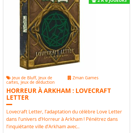
2
À
6
JOUEURS
Jeux de Bluff
,
Jeux de
Zman Games
cartes
,
Jeux de déduction
HORREUR À ARKHAM : LOVECRAFT
LETTER
Lovecraft Letter, l’adaptation du célèbre Love Letter
dans l’univers d’Horreur à Arkham ! Pénétrez dans
l’inquiétante ville d’Arkham avec...