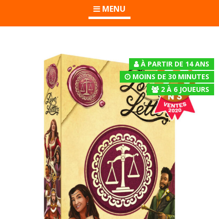
MENU
À PARTIR DE 14 ANS
MOINS DE 30 MINUTES
2
À
6
JOUEURS