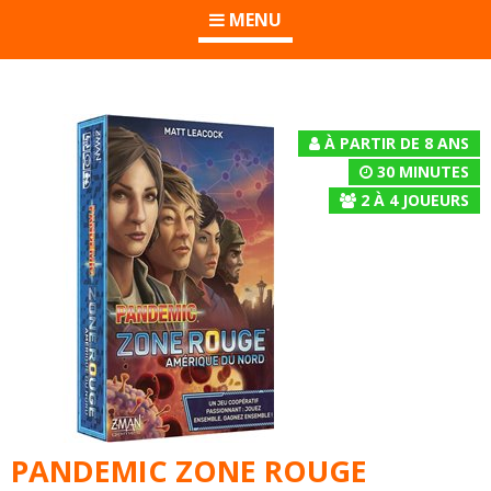
MENU
À PARTIR DE 8 ANS
30 MINUTES
2
À
4
JOUEURS
PANDEMIC ZONE ROUGE