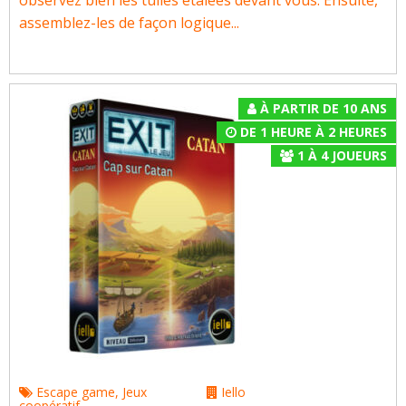
observez bien les tuiles étalées devant vous. Ensuite,
assemblez-les de façon logique...
À PARTIR DE 10 ANS
DE 1 HEURE À 2 HEURES
1
À
4
JOUEURS
Escape game
,
Jeux
Iello
coopératif