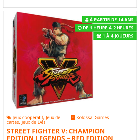
À PARTIR DE 14 ANS
DE 1 HEURE À 2 HEURES
1
À
4
JOUEURS
Jeux coopératif
,
Jeux de
Kolossal Games
cartes
,
Jeux de Dés
STREET FIGHTER V: CHAMPION
EDITION LEGENDS – RED EDITION