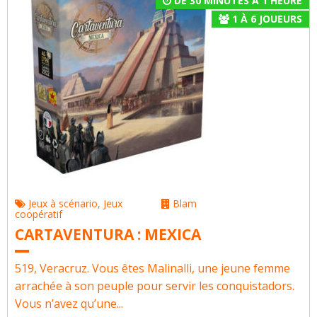
DE 30 MINUTES À 1 HEURE
1
À
6
JOUEURS
Jeux à scénario
,
Jeux
Blam
coopératif
CARTAVENTURA : MEXICA
519, Veracruz. Vous êtes Malinalli, une jeune femme
arrachée à son peuple pour servir les conquistadors.
Vous n’avez qu’une...