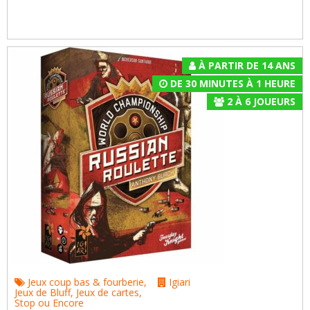
À PARTIR DE 14 ANS
DE 30 MINUTES À 1 HEURE
2
À
6
JOUEURS
Jeux coup bas & fourberie
,
Igiari
Jeux de Bluff
,
Jeux de cartes
,
Stop ou Encore