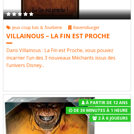
Jeux coup bas & fourberie
Ravensburger
VILLAINOUS – LA FIN EST PROCHE
Dans Villainous : La Fin est Proche, vous pouvez
incarner l’un des 3 nouveaux Méchants issus des
l’univers Disney...
À PARTIR DE 12 ANS
DE 30 MINUTES À 1 HEURE
2
À
6
JOUEURS