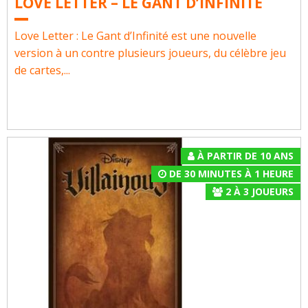
LOVE LETTER – LE GANT D’INFINITÉ
Love Letter : Le Gant d’Infinité est une nouvelle
version à un contre plusieurs joueurs, du célèbre jeu
de cartes,...
À PARTIR DE 10 ANS
DE 30 MINUTES À 1 HEURE
2
À
3
JOUEURS