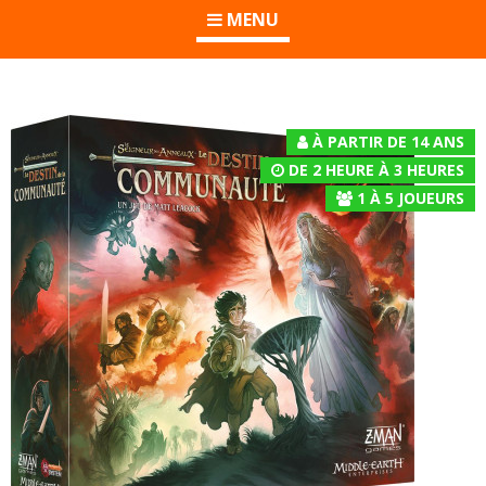
MENU
À PARTIR DE 14 ANS
DE 2 HEURE À 3 HEURES
1
À
5
JOUEURS