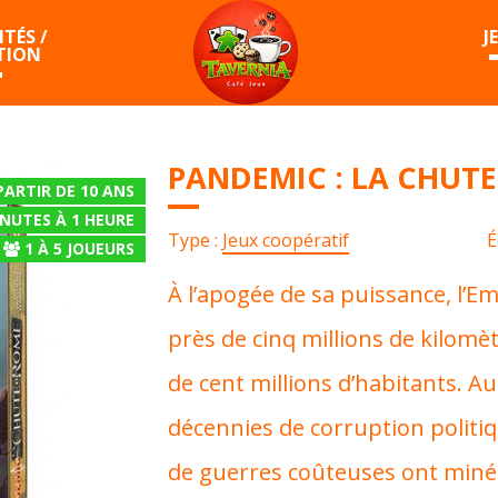
TÉS /
J
TION
PANDEMIC : LA CHUTE
PARTIR DE 10 ANS
INUTES À 1 HEURE
Type :
Jeux coopératif
É
1
À
5
JOUEURS
À l’apogée de sa puissance, l’E
près de cinq millions de kilomè
de cent millions d’habitants. Au
décennies de corruption politi
de guerres coûteuses ont miné l