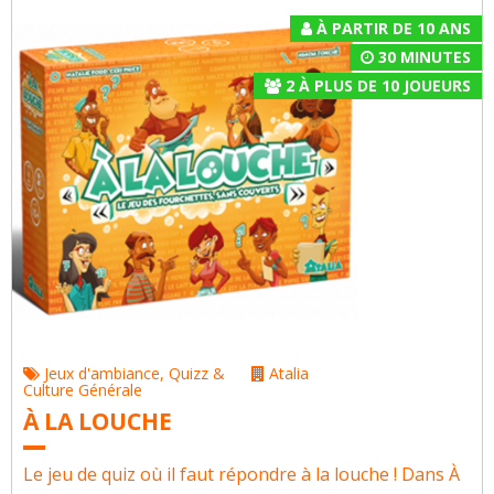
À PARTIR DE 10 ANS
30 MINUTES
2
À
PLUS DE 10
JOUEURS
Jeux d'ambiance
,
Quizz &
Atalia
Culture Générale
À LA LOUCHE
Le jeu de quiz où il faut répondre à la louche ! Dans À