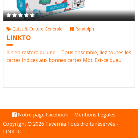
Quizz & Culture Générale
Randolph
LINKTO
Il n’en restera qu’une ! Tous ensemble, liez toutes les
cartes Indices aux bonnes cartes Mot. Est-ce que...
Notre page Facebook
Mentions Légales
Copyright © 2026 Tavernia Tous droits réservés -
LINKTO