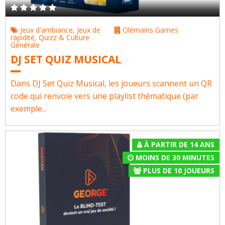
Jeux d'ambiance
,
Jeux de
Olémains Games
rapidité
,
Quizz & Culture
Générale
DJ SET QUIZ MUSICAL
Dans DJ Set Quiz Musical, les joueurs scannent un QR
code qui renvoie vers une playlist thématique (par
exemple...
À PARTIR DE 14 ANS
MOINS DE 30 MINUTES
PLUS DE 10
JOUEURS