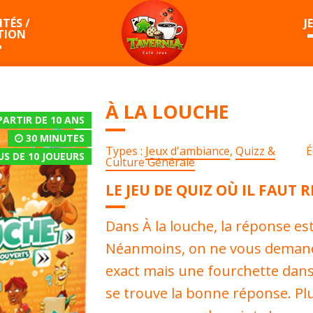
TÉS /
J
TION
À LA LOUCHE
PARTIR DE 10 ANS
30 MINUTES
Types :
Jeux d'ambiance
,
Quizz &
É
US DE 10
JOUEURS
Culture Générale
LE JEU DE QUIZ OÙ IL FAUT 
Dans À la louche, la réponse e
Néanmoins, on ne vous demande
exact mais une fourchette dans
se trouve la bonne réponse. Plus