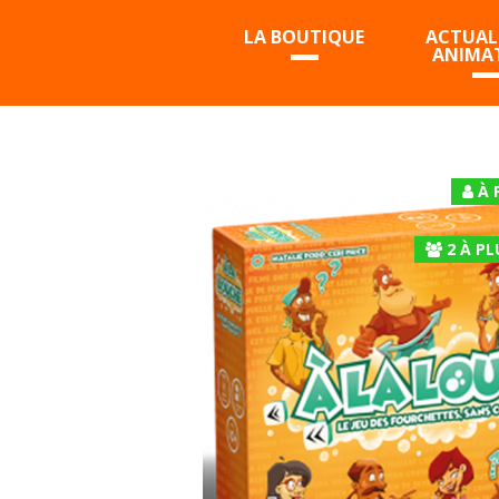
LA BOUTIQUE
ACTUALI
ANIMA
À 
2
À
PL