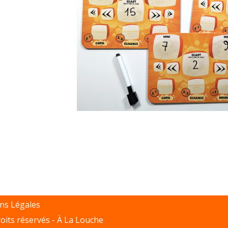
ns Légales
oits réservés -
À La Louche