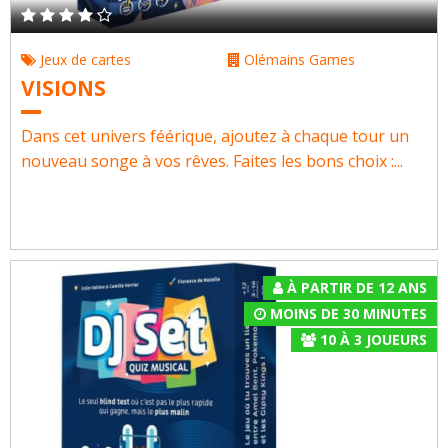
Jeux de cartes
Olémains Games
VISIONS
Dans cet univers féérique, ajoutez à chaque tour un
nouveau songe à vos rêves. Faites les bons choix :...
À PARTIR DE 12 ANS
MOINS DE 30 MINUTES
10
À
3
JOUEURS