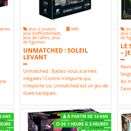
Games
Jeux 2 joueurs
,
Iello
Je
Jeux d'affrontement
,
Jeux 
Jeux de cartes
,
Jeux
de fi
de figurines
LE
UNMATCHED : SOLEIL
– J
LEVANT
e
Revi
Unmatched : Battez-vous à armes
Seig
inégales ! Contre n’importe qui,
une
les 
n’importe où. Unmatched est un jeu de
l’an
duels tactiques...
4 ANS
À PARTIR DE 14 ANS
HEURE
DE 1 HEURE À 2 HEURES