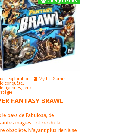
2
À
5
JOUEURS
ux d'exploration
,
Mythic Games
de conquête
,
de figurines
,
Jeux
ratégie
PER FANTASY BRAWL
 le pays de Fabulosa, de
santes magies ont rendu la
re obsolète. N’ayant plus rien à se