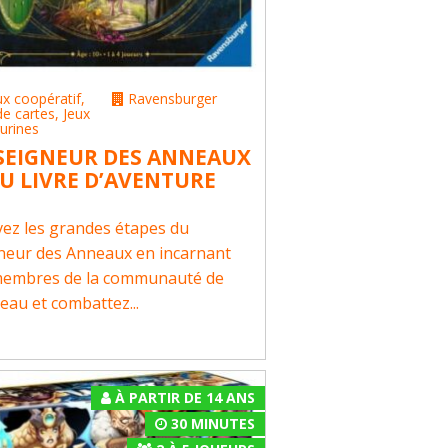
ux coopératif
,
Ravensburger
de cartes
,
Jeux
gurines
 SEIGNEUR DES ANNEAUX
EU LIVRE D’AVENTURE
vez les grandes étapes du
neur des Anneaux en incarnant
membres de la communauté de
neau et combattez...
À PARTIR DE 14 ANS
30 MINUTES