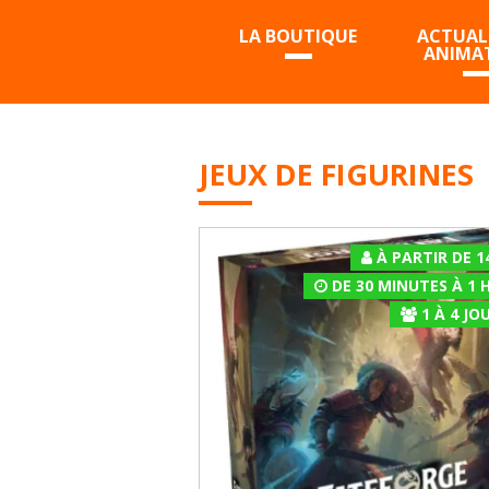
LA BOUTIQUE
ACTUALI
ANIMA
JEUX DE FIGURINES
À PARTIR DE 1
DE 30 MINUTES À 1 
1
À
4
JOU