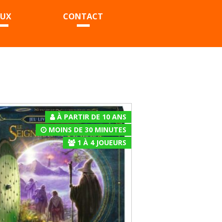
EUX
CONTACT
À PARTIR DE 10 ANS
MOINS DE 30 MINUTES
1
À
4
JOUEURS