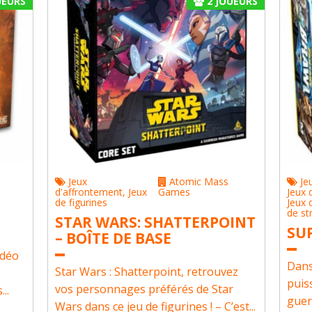
EURS
2
JOUEURS
Jeux
Atomic Mass
Je
d'affrontement
,
Jeux
Games
Jeux 
de figurines
Jeux 
de st
STAR WARS: SHATTERPOINT
SU
– BOÎTE DE BASE
idéo
Dans
Star Wars : Shatterpoint, retrouvez
puis
vos personnages préférés de Star
..
guer
Wars dans ce jeu de figurines ! – C’est...