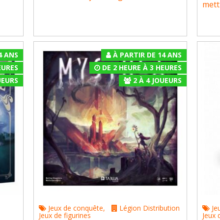
mettr
4 ANS
À PARTIR DE 14 ANS
EURES
DE 2 HEURE À 3 HEURES
EURS
2
À
4
JOUEURS
Jeux de conquête
,
Légion Distribution
Je
Jeux de figurines
Jeux 