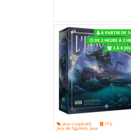
À PARTIR DE 1
DE 2 HEURE À 3 H
3
À
6
JOU
Jeux coopératif
,
FFG
Jeux de figurines
,
Jeux