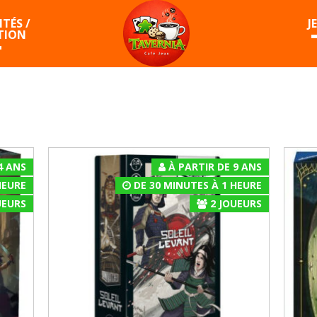
TÉS /
J
TION
4 ANS
À PARTIR DE 9 ANS
HEURE
DE 30 MINUTES À 1 HEURE
EURS
2
JOUEURS