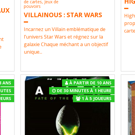
HI
de cartes
,
Jeux de
pouvoirs
AUX
VILLAINOUS : STAR WARS
High
prop
Incarnez un Villain emblématique de
carte
l’univers Star Wars et régnez sur la
nt
galaxie Chaque méchant a un objectif
e
unique...
8 ANS
À PARTIR DE 10 ANS
NUTES
DE 30 MINUTES À 1 HEURE
EURS
1
À
5
JOUEURS