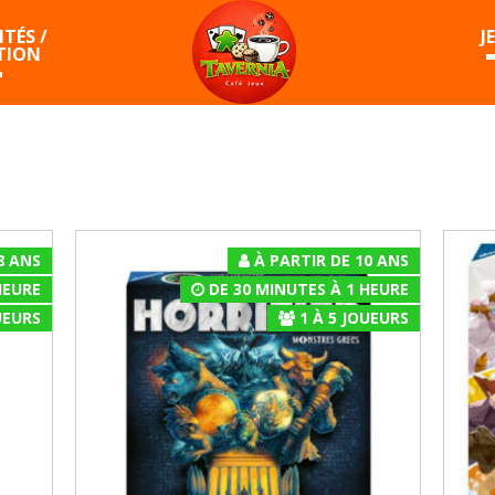
TÉS /
J
TION
8 ANS
À PARTIR DE 10 ANS
HEURE
DE 30 MINUTES À 1 HEURE
EURS
1
À
5
JOUEURS