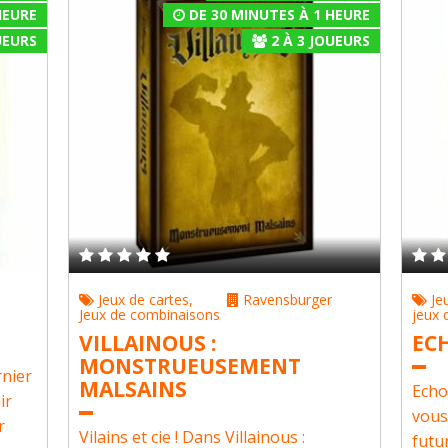
HEURE
DE 30 MINUTES À 1 HEURE
EURS
2
À
3
JOUEURS
Jeux de cartes
,
Ravensburger
Je
Jeux de combinaisons
jeux 
VILLAINOUS :
EC
MONSTRUEUSEMENT
rnier
MALSAINS
Echo
ir
vous
r
Vilains et cie ! Dans Villainous :
futur