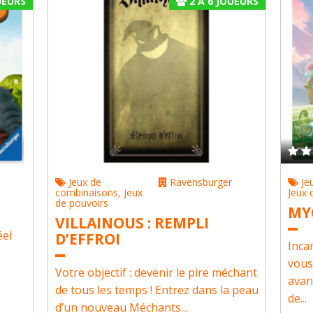
EURS
2
À
6
JOUEURS
Jeux de
Ravensburger
Je
combinaisons
,
Jeux
Jeux 
de pouvoirs
MY
VILLAINOUS : REMPLI
éel
D’EFFROI
Inca
vous
Votre objectif : devenir le pire méchant
avan
de tous les temps ! Entrez dans la peau
de...
d’un nouveau Méchants...