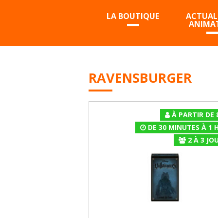
LA BOUTIQUE
ACTUALI
ANIMA
RAVENSBURGER
À PARTIR DE 
DE 30 MINUTES À 1 
2
À
3
JOU