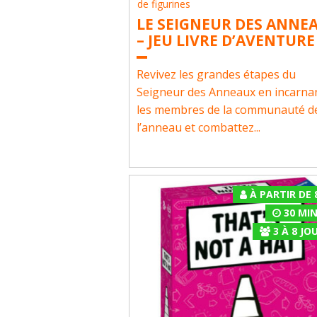
de figurines
LE SEIGNEUR DES ANNE
– JEU LIVRE D’AVENTURE
Revivez les grandes étapes du
Seigneur des Anneaux en incarna
les membres de la communauté d
l’anneau et combattez...
À PARTIR DE 
30 MI
3
À
8
JOU