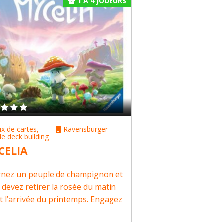
1
À
4
JOUEURS
ux de cartes
,
Ravensburger
de deck building
CELIA
rnez un peuple de champignon et
 devez retirer la rosée du matin
t l’arrivée du printemps. Engagez