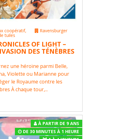
ux coopératif
,
Ravensburger
de tuiles
ONICLES OF LIGHT –
NVASION DES TÉNÈBRES
rnez une héroïne parmi Belle,
na, Violette ou Marianne pour
éger le Royaume contre les
bres À chaque tour,...
À PARTIR DE 9 ANS
DE 30 MINUTES À 1 HEURE