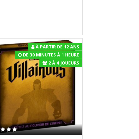
À PARTIR DE 12 ANS
DE 30 MINUTES À 1 HEURE
2
À
4
JOUEURS