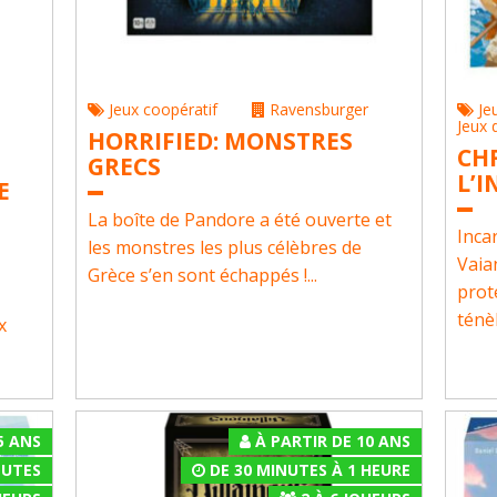
Jeux coopératif
Ravensburger
Je
Jeux 
HORRIFIED: MONSTRES
CHR
GRECS
L’I
E
La boîte de Pandore a été ouverte et
Inca
les monstres les plus célèbres de
Vaia
Grèce s’en sont échappés !...
prot
ténè
x
5 ANS
À PARTIR DE 10 ANS
NUTES
DE 30 MINUTES À 1 HEURE