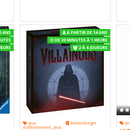
0 ANS
À PARTIR DE 14 ANS
NUTES
DE 30 MINUTES À 1 HEURE
EURS
2
À
4
JOUEURS
Jeux
Ravensburger
Je
d'affrontement
,
Jeux