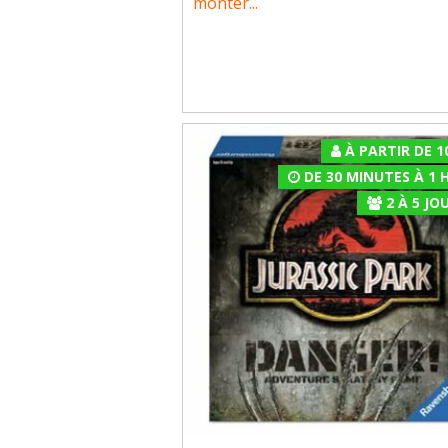
monter...
À PARTIR DE 1
DE 30 MINUTES À 1 
2
À
5
JOU