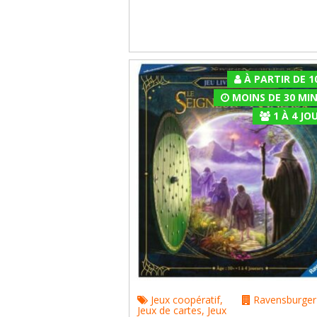
À PARTIR DE 1
MOINS DE 30 MI
1
À
4
JOU
Jeux coopératif
,
Ravensburger
Jeux de cartes
,
Jeux