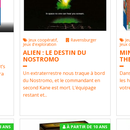
Jeux coopératif
,
Ravensburger
Je
Jeux d'exploration
Jeux 
ALIEN : LE DESTIN DU
MIN
NOSTROMO
THE
t’s
Un extraterrestre nous traque à bord
Dans
ra
du Nostromo, et le commandant en
les 
second Kane est mort. L’équipage
votr
restant et...
8 ANS
À PARTIR DE 10 ANS