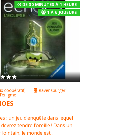
DE 30 MINUTES À 1 HEURE
1
À
6
JOUEURS
ux coopératif
,
Ravensburger
d'énigme
HOES
es : un jeu d’enquête dans lequel
 devrez tendre l’oreille ! Dans un
 lointain, le monde est...