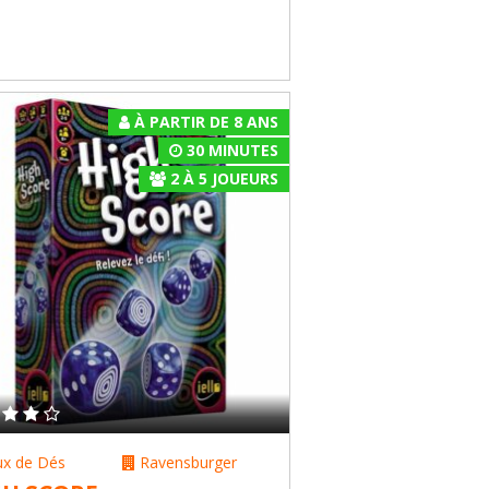
À PARTIR DE 8 ANS
30 MINUTES
2
À
5
JOUEURS
ux de Dés
Ravensburger