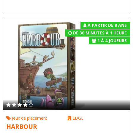
À PARTIR DE 8 ANS
DE 30 MINUTES À 1 HEURE
1
À
4
JOUEURS
Jeux de placement
EDGE
HARBOUR