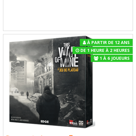
À PARTIR DE 12 ANS
DE 1 HEURE À 2 HEURES
1
À
6
JOUEURS