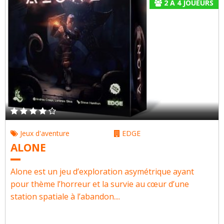
2
À
4
JOUEURS
Jeux d'aventure
EDGE
ALONE
Alone est un jeu d’exploration asymétrique ayant
pour thème l’horreur et la survie au cœur d’une
station spatiale à l’abandon....