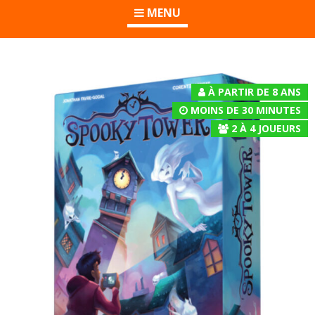
MENU
À PARTIR DE 8 ANS
MOINS DE 30 MINUTES
2
À
4
JOUEURS