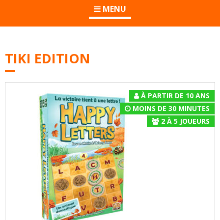
MENU
TIKI EDITION
À PARTIR DE 10 ANS
MOINS DE 30 MINUTES
2
À
5
JOUEURS