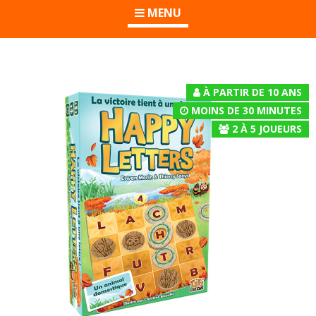
MENU
À PARTIR DE 10 ANS
MOINS DE 30 MINUTES
2
À
5
JOUEURS