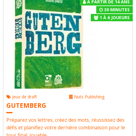
À PARTIR DE 14 ANS
30 MINUTES
1
À
6
JOUEURS
Jeux de draft
Nuts Publishing
GUTEMBERG
Préparez vos lettres, créez des mots, réussissez des
défis et planifiez votre dernière combinaison pour le
tour final. Jouable...