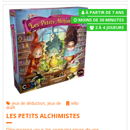
À PARTIR DE 7 ANS
MOINS DE 30 MINUTES
2
À
4
JOUEURS
Jeux de déduction
,
Jeux de
Iello
draft
LES PETITS ALCHIMISTES
Dépasserez-vous les connaissances de vos