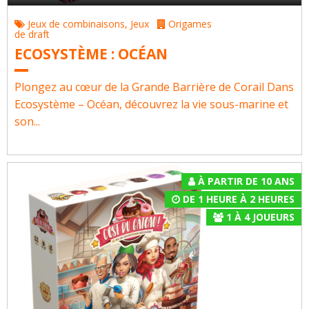
Jeux de combinaisons
,
Jeux
Origames
de draft
ECOSYSTÈME : OCÉAN
Plongez au cœur de la Grande Barrière de Corail Dans
Ecosystème – Océan, découvrez la vie sous-marine et
son...
À PARTIR DE 10 ANS
DE 1 HEURE À 2 HEURES
1
À
4
JOUEURS