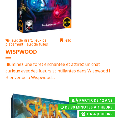
Jeux de draft
,
Jeux de
Iello
placement
,
Jeux de tuiles
WISPWOOD
Illuminez une forêt enchantée et attirez un chat
curieux avec des lueurs scintillantes dans Wispwood !
Bienvenue à Wispwood,...
À PARTIR DE 12 ANS
DE 30 MINUTES À 1 HEURE
1
À
4
JOUEURS