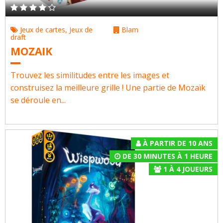
Jeux de cartes
,
Jeux de
Blam
draft
MOZAIK
Trouvez les similitudes entre les images et
construisez la meilleure grille ! Une partie de Mozaïk
se déroule en...
À PARTIR DE 10 ANS
DE 30 MINUTES À 1 HEURE
1
À
4
JOUEURS