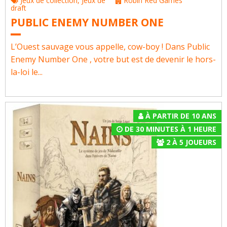
Jeux de collection
,
Jeux de
Robin Red Games
draft
PUBLIC ENEMY NUMBER ONE
L’Ouest sauvage vous appelle, cow-boy ! Dans Public
Enemy Number One , votre but est de devenir le hors-
la-loi le...
À PARTIR DE 10 ANS
DE 30 MINUTES À 1 HEURE
2
À
5
JOUEURS