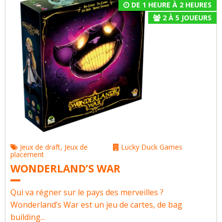
DE 1 HEURE À 2 HEURES
2
À
5
JOUEURS
Jeux de draft
,
Jeux de
Lucky Duck Games
placement
WONDERLAND’S WAR
Qui va régner sur le pays des merveilles ?
Wonderland’s War est un jeu de cartes, de bag
building...