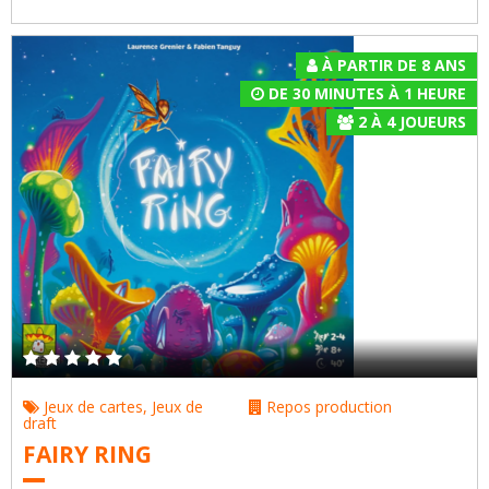
À PARTIR DE 8 ANS
DE 30 MINUTES À 1 HEURE
2
À
4
JOUEURS
Jeux de cartes
,
Jeux de
Repos production
draft
FAIRY RING