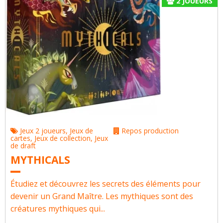
2
JOUEURS
Jeux 2 joueurs
,
Jeux de
Repos production
cartes
,
Jeux de collection
,
Jeux
de draft
MYTHICALS
Étudiez et découvrez les secrets des éléments pour
devenir un Grand Maître. Les mythiques sont des
créatures mythiques qui...