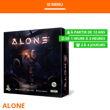
MENU
À PARTIR DE 12 ANS
DE 1 HEURE À 2 HEURES
2
À
4
JOUEURS
ALONE