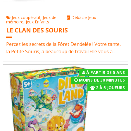
Jeux coopératif
,
Jeux de
Débâcle Jeux
mémoire
,
Jeux Enfants
LE CLAN DES SOURIS
Percez les secrets de la Fôret Dendelée ! Votre tante,
la Petite Souris, a beaucoup de travail.Elle vous a...
À PARTIR DE 5 ANS
MOINS DE 30 MINUTES
2
À
5
JOUEURS