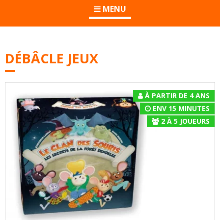
MENU
DÉBÂCLE JEUX
À PARTIR DE 4 ANS
ENV 15 MINUTES
2
À
5
JOUEURS