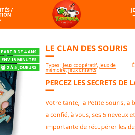
TÉS /
J
TION
LE CLAN DES SOURIS
 PARTIR DE 4 ANS
ENV 15 MINUTES
Types :
Jeux coopératif
,
Jeux de
É
2
À
5
JOUEURS
mémoire
,
Jeux Enfants
PERCEZ LES SECRETS DE L
Votre tante, la Petite Souris, a
a confié, à vous, ses 5 neveux et
importante de récupérer les d