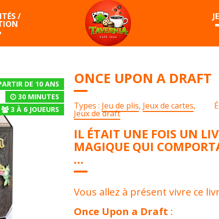
TÉS /
J
TION
ONCE UPON A DRAFT
PARTIR DE 10 ANS
30 MINUTES
Types :
Jeu de plis
,
Jeux de cartes
,
É
3
À
6
JOUEURS
Jeux de draft
IL ÉTAIT UNE FOIS UN LI
MAGIQUE QUI COMPORTA
…
Vous allez à présent vivre ce li
Once Upon a Draft
: