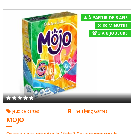
À PARTIR DE 8 ANS
30 MINUTES
3
À
8
JOUEURS
Jeux de cartes
The Flying Games
MOJO