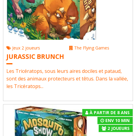
Jeux 2 joueurs
The Flying Games
JURASSIC BRUNCH
Les Tricératops, sous leurs aires dociles et pataud,
sont des animaux protecteurs et têtus. Dans la vallée,
les Tricératops...
À PARTIR DE 8 ANS
ENV 10 MIN
2
JOUEURS