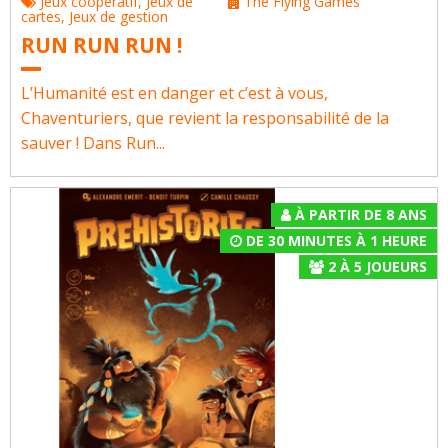
Jeux coopératif
,
Jeux de
The Flying Games
cartes
,
Jeux de gestion
RUN RUN RUN !
L’Humanité est en danger et c’est à vous,
Chaventuriers, que revient la responsabilité de la
sauver ! Dans Run...
À PARTIR DE 8 ANS
DE 30 MINUTES À 1 HEURE
2
À
5
JOUEURS