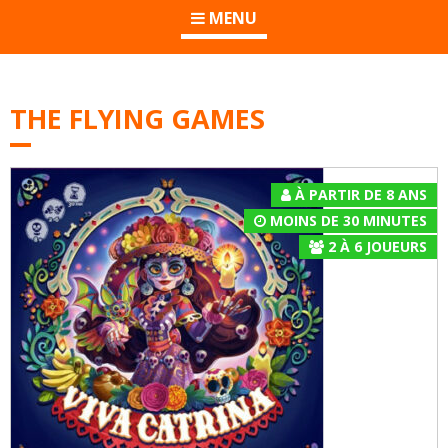
MENU
THE FLYING GAMES
À PARTIR DE 8 ANS
MOINS DE 30 MINUTES
2
À
6
JOUEURS