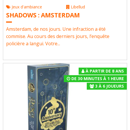
Jeux d'ambiance
Libellud
SHADOWS : AMSTERDAM
Amsterdam, de nos jours. Une infraction a été
commise. Au cours des derniers jours, l’enquête
policière a langui. Votre...
À PARTIR DE 8 ANS
DE 30 MINUTES À 1 HEURE
3
À
6
JOUEURS