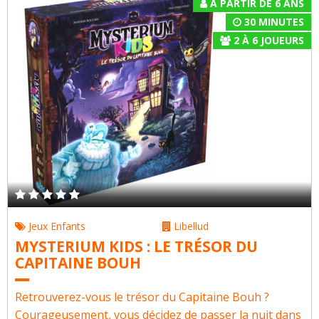
À PARTIR DE 6 ANS
30 MINUTES
2
À
6
JOUEURS
Jeux Enfants
Libellud
MYSTERIUM KIDS : LE TRÉSOR DU
CAPITAINE BOUH
Retrouverez-vous le trésor du Capitaine Bouh ?
Courageusement, vous décidez de passer la nuit dans