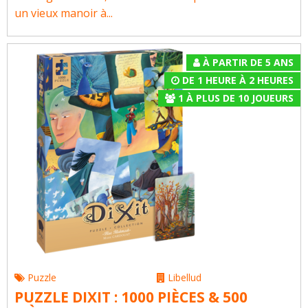
un vieux manoir à...
À PARTIR DE 5 ANS
DE 1 HEURE À 2 HEURES
1
À
PLUS DE 10
JOUEURS
Puzzle
Libellud
PUZZLE DIXIT : 1000 PIÈCES & 500