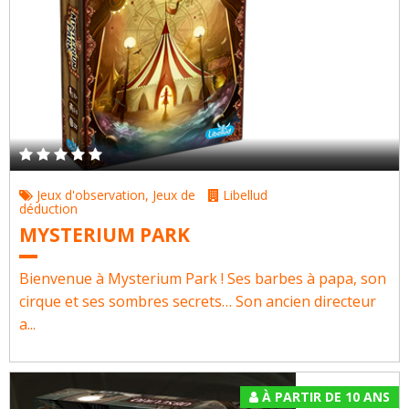
Jeux d'observation
,
Jeux de
Libellud
déduction
MYSTERIUM PARK
Bienvenue à Mysterium Park ! Ses barbes à papa, son
cirque et ses sombres secrets… Son ancien directeur
a...
À PARTIR DE 10 ANS