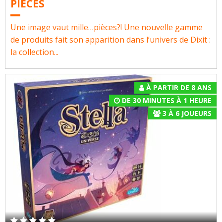
PIÈCES
Une image vaut mille…pièces?! Une nouvelle gamme
de produits fait son apparition dans l’univers de Dixit :
la collection...
À PARTIR DE 8 ANS
DE 30 MINUTES À 1 HEURE
3
À
6
JOUEURS