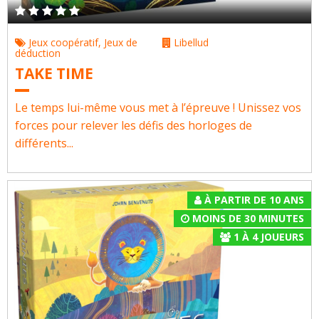
Jeux coopératif
,
Jeux de
Libellud
déduction
TAKE TIME
Le temps lui-même vous met à l’épreuve ! Unissez vos
forces pour relever les défis des horloges de
différents...
À PARTIR DE 10 ANS
MOINS DE 30 MINUTES
1
À
4
JOUEURS