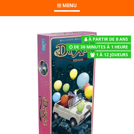
MENU
À PARTIR DE 8 ANS
DE 30 MINUTES À 1 HEURE
1
À
12
JOUEURS