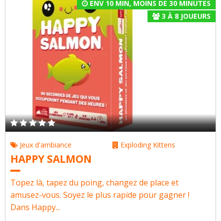
ENV 10 MIN
,
MOINS DE 30 MINUTES
3
À
8
JOUEURS
Jeux d'ambiance
Exploding Kittens
HAPPY SALMON
Topez là, tapez du poing, changez de place et
amusez-vous. Soyez le plus rapide pour gagner !
Dans Happy...