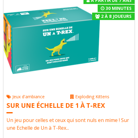
À PARTIR DE 7 ANS
30 MINUTES
2
À
8
JOUEURS
Jeux d'ambiance
Exploding Kittens
SUR UNE ÉCHELLE DE 1 À T-REX
Un jeu pour celles et ceux qui sont nuls en mime ! Sur
une Echelle de Un à T-Rex...