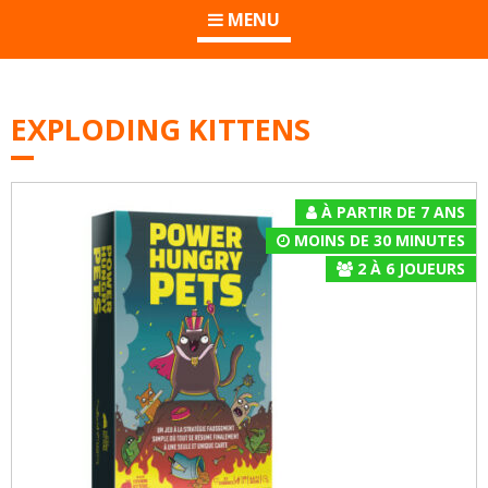
MENU
EXPLODING KITTENS
À PARTIR DE 7 ANS
MOINS DE 30 MINUTES
2
À
6
JOUEURS