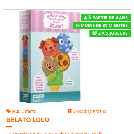
À PARTIR DE 4 ANS
MOINS DE 30 MINUTES
2
À
5
JOUEURS
Jeux Enfants
Exploding Kittens
GELATO LOCO