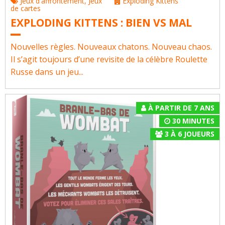
Jeux d'affrontement
,
Jeux
Exploding Kittens
de cartes
EXPLODING KITTENS : BIEN VS MAL
Nouvelles règles. Nouveaux chatons. Nouveau chaos.
Il s’agit toujours d’une revisite de la célèbre Roulette
Russe dans un jeu...
À PARTIR DE 7 ANS
30 MINUTES
3
À
6
JOUEURS