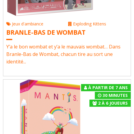
Jeux d'ambiance
Exploding Kittens
BRANLE-BAS DE WOMBAT
Y’a le bon wombat et y’a le mauvais wombat… Dans
Branle-Bas de Wombat, chacun tire au sort une
identité...
À PARTIR DE 7 ANS
30 MINUTES
2
À
6
JOUEURS