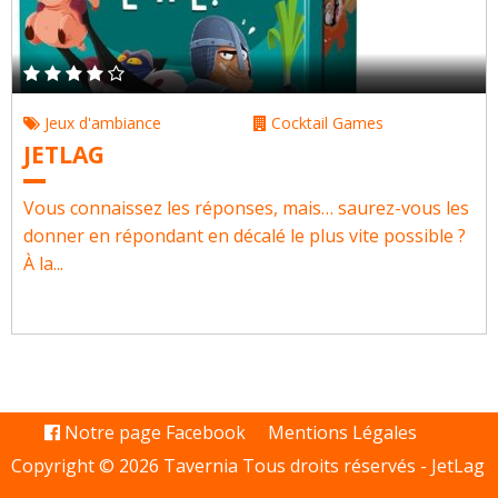
Jeux d'ambiance
Cocktail Games
JETLAG
Vous connaissez les réponses, mais… saurez-vous les
donner en répondant en décalé le plus vite possible ?
À la...
Notre page Facebook
Mentions Légales
Copyright © 2026 Tavernia Tous droits réservés -
JetLag