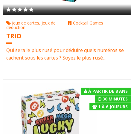
Jeux de cartes
,
Jeux de
Cocktail Games
déduction
TRIO
Qui sera le plus rusé pour déduire quels numéros se
cachent sous les cartes ? Soyez le plus rusé...
À PARTIR DE 8 ANS
30 MINUTES
1
À
6
JOUEURS