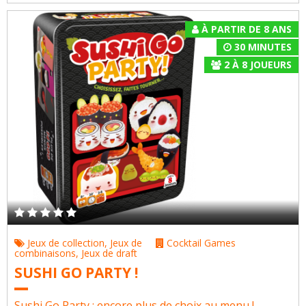
À PARTIR DE 8 ANS
30 MINUTES
2
À
8
JOUEURS
Jeux de collection
,
Jeux de
Cocktail Games
combinaisons
,
Jeux de draft
SUSHI GO PARTY !
Sushi Go Party : encore plus de choix au menu !