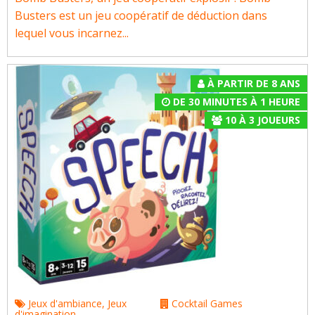
Busters est un jeu coopératif de déduction dans
lequel vous incarnez...
À PARTIR DE 8 ANS
DE 30 MINUTES À 1 HEURE
10
À
3
JOUEURS
Jeux d'ambiance
,
Jeux
Cocktail Games
d'imagination