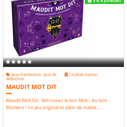
3
À
6
JOUEURS
Jeux d'ambiance
,
Jeux de
Cocktail Games
déduction
MAUDIT MOT DIT
Maudit Mot Dit : Retrouvez le bon Mot… Au bon
Moment ! Un jeu original et plein de malice…...