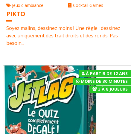
Jeux d'ambiance
Cocktail Games
PIKTO
Soyez malins, dessinez moins ! Une règle : dessinez
avec uniquement des trait droits et des ronds. Pas
besoin...
À PARTIR DE 12 ANS
MOINS DE 30 MINUTES
3
À
8
JOUEURS