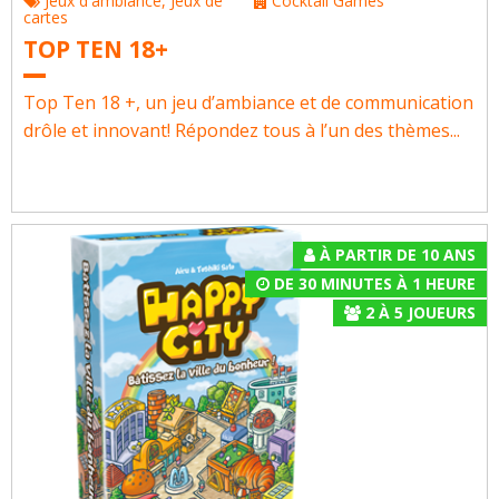
Jeux d'ambiance
,
Jeux de
Cocktail Games
cartes
TOP TEN 18+
Top Ten 18 +, un jeu d’ambiance et de communication
drôle et innovant! Répondez tous à l’un des thèmes...
À PARTIR DE 10 ANS
DE 30 MINUTES À 1 HEURE
2
À
5
JOUEURS