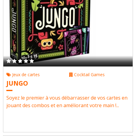
Jeux de cartes
Cocktail Games
JUNGO
Soyez le premier à vous débarrasser de vos cartes en
jouant des combos et en améliorant votre main !...