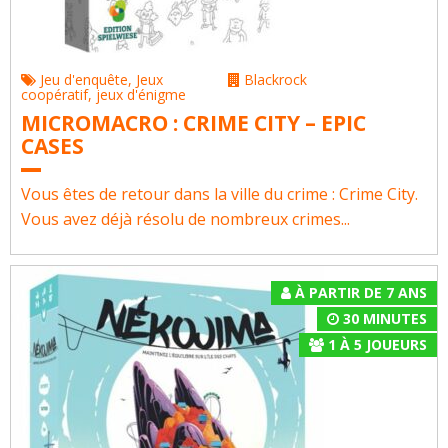
Jeu d'enquête
,
Jeux
Blackrock
coopératif
,
jeux d'énigme
MICROMACRO : CRIME CITY – EPIC
CASES
Vous êtes de retour dans la ville du crime : Crime City.
Vous avez déjà résolu de nombreux crimes...
À PARTIR DE 7 ANS
30 MINUTES
1
À
5
JOUEURS