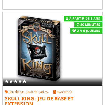
À PARTIR DE 8 ANS
30 MINUTES
2
À
6
JOUEURS
Jeu de plis
,
Jeux de cartes
Blackrock
SKULL KING : JEU DE BASE ET
EXTENSION