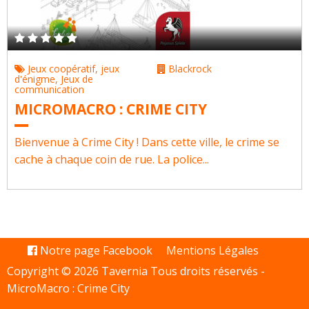
Jeux coopératif
,
jeux
Blackrock
d'énigme
,
Jeux de
communication
MICROMACRO : CRIME CITY
Bienvenue à Crime City ! Dans cette ville, le crime se
cache à chaque coin de rue. La police...
Notre page Facebook
Mentions Légales
Copyright © 2026 Tavernia Tous droits réservés -
MicroMacro : Crime City