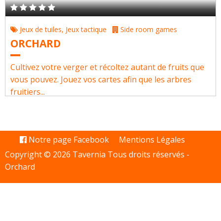
Jeux de tuiles
,
Jeux tactique
Side room games
ORCHARD
Cultivez votre verger et récoltez autant de fruits que
vous pouvez. Jouez vos cartes afin que les arbres
fruitiers...
Notre page Facebook
Mentions Légales
Copyright © 2026 Tavernia Tous droits réservés -
Orchard