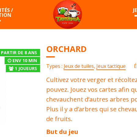
TÉS /
J
TION
ORCHARD
 PARTIR DE 8 ANS
ENV 10 MIN
Types :
Jeux de tuiles
,
Jeux tactique
É
1
JOUEURS
Cultivez votre verger et récolte
pouvez. Jouez vos cartes afin qu
chevauchent d’autres arbres po
Plus il y a d’arbres qui se chev
de fruits.
But du jeu