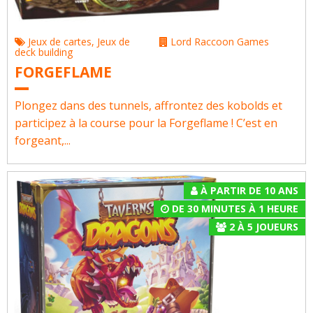
Jeux de cartes
,
Jeux de
Lord Raccoon Games
deck building
FORGEFLAME
Plongez dans des tunnels, affrontez des kobolds et
participez à la course pour la Forgeflame ! C’est en
forgeant,...
À PARTIR DE 10 ANS
DE 30 MINUTES À 1 HEURE
2
À
5
JOUEURS