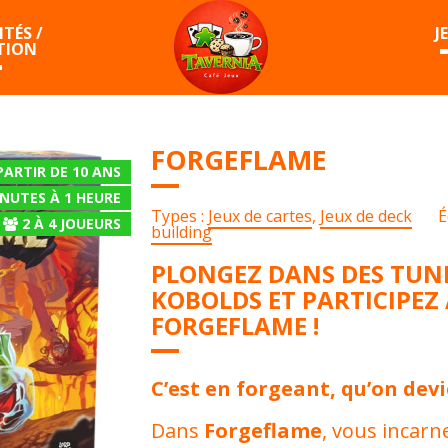
TÉS /
J
TION
FORGEFLAME
PARTIR DE 10 ANS
INUTES À 1 HEURE
Types :
Jeux de cartes
,
Jeux de deck
É
2
À
4
JOUEURS
building
PLONGEZ DANS DES TUN
KOBOLDS ET PARTICIPEZ
FORGEFLAME !
C’est en forgeant, qu’on dev
Dans
Forgeflame
, vous incarn