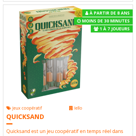
À PARTIR DE 8 ANS
MOINS DE 30 MINUTES
1
À
7
JOUEURS
Jeux coopératif
Iello
QUICKSAND
Quicksand est un jeu coopératif en temps réel dans