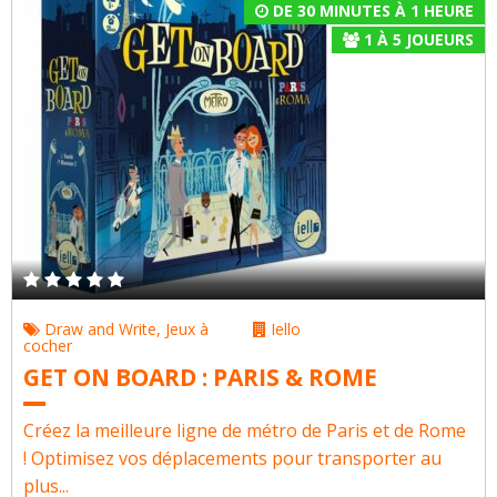
DE 30 MINUTES À 1 HEURE
1
À
5
JOUEURS
Draw and Write
,
Jeux à
Iello
cocher
GET ON BOARD : PARIS & ROME
Créez la meilleure ligne de métro de Paris et de Rome
! Optimisez vos déplacements pour transporter au
plus...