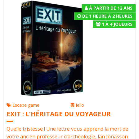
À PARTIR DE 12 ANS
DE 1 HEURE À 2 HEURES
1
À
4
JOUEURS
Escape game
Iello
EXIT : L’HÉRITAGE DU VOYAGEUR
Quelle tristesse ! Une lettre vous apprend la mort de
votre ancien professeur d’archéologie, lan Jonasson.