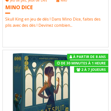
Jeu de plis
,
Jeux de Dés
Iello
MINO DICE
Skull King en jeu de dés ! Dans Mino Dice, faites des
plis avec des dés ! Devinez combien...
À PARTIR DE 8 ANS
DE 30 MINUTES À 1 HEURE
2
À
7
JOUEURS