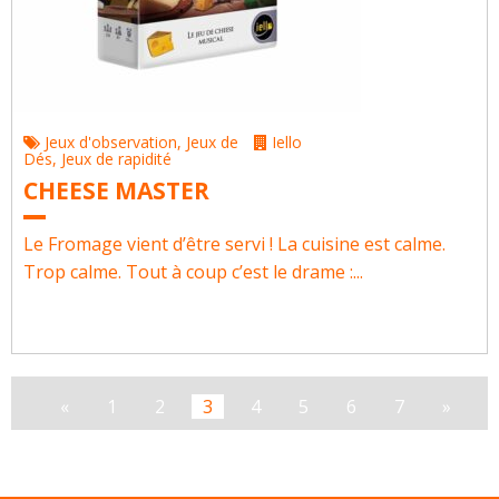
Jeux d'observation
,
Jeux de
Iello
Dés
,
Jeux de rapidité
CHEESE MASTER
Le Fromage vient d’être servi ! La cuisine est calme.
Trop calme. Tout à coup c’est le drame :...
«
1
2
3
4
5
6
7
»