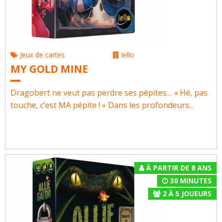
Jeux de cartes
Iello
MY GOLD MINE
Dragobert ne veut pas perdre ses pépites… « Hé, pas
touche, c’est MA pépite ! » Dans les profondeurs...
À PARTIR DE 8 ANS
30 MINUTES
2
À
5
JOUEURS