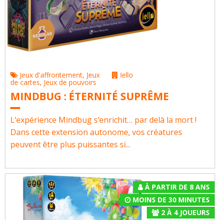
Jeux d'affrontement
,
Jeux
Iello
de cartes
,
Jeux de pouvoirs
MINDBUG : ÉTERNITÉ SUPRÊME
L‘expérience Mindbug s‘enrichit… par delà la mort !
Dans cette extension autonome, vos créatures
peuvent être plus puissantes si...
À PARTIR DE 8 ANS
MOINS DE 30 MINUTES
2
À
4
JOUEURS