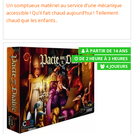
Un somptueux matériel au service d’une mécanique
accessible ! Qu’il fait chaud aujourd’hui ! Tellement
chaud que les enfants...
À PARTIR DE 14 ANS
DE 2 HEURE À 3 HEURES
4
JOUEURS