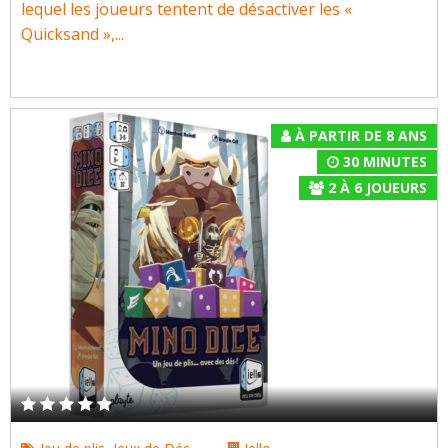
lequel les joueurs tentent de désactiver les «
Quicksand »,...
À PARTIR DE 8 ANS
30 MINUTES
2
À
6
JOUEURS