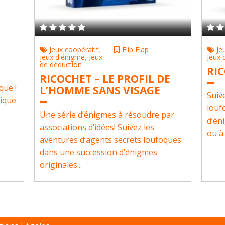
Jeux coopératif
,
Flip Flap
Je
jeux d'énigme
,
Jeux
Jeux 
de déduction
RI
RICOCHET – LE PROFIL DE
que !
L’HOMME SANS VISAGE
Suiv
pique
louf
Une série d’énigmes à résoudre par
d’én
associations d’idées! Suivez les
ou à 
aventures d’agents secrets loufoques
dans une succession d’énigmes
originales...