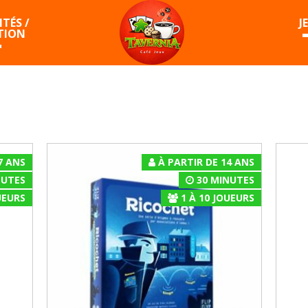
TÉS /
J
TION
7 ANS
À PARTIR DE 14 ANS
NUTES
30 MINUTES
EURS
1
À
10
JOUEURS