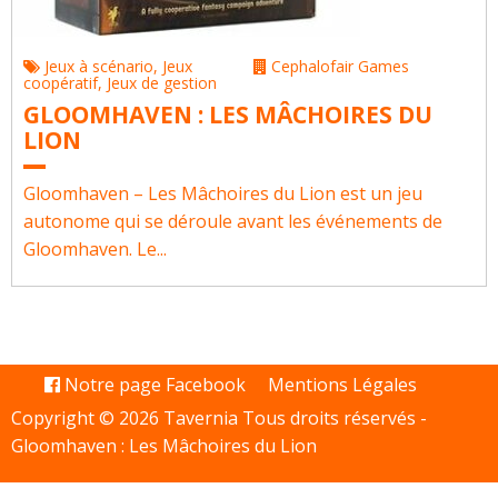
Jeux à scénario
,
Jeux
Cephalofair Games
coopératif
,
Jeux de gestion
GLOOMHAVEN : LES MÂCHOIRES DU
LION
Gloomhaven – Les Mâchoires du Lion est un jeu
autonome qui se déroule avant les événements de
Gloomhaven. Le...
Notre page Facebook
Mentions Légales
Copyright © 2026 Tavernia Tous droits réservés -
Gloomhaven : Les Mâchoires du Lion