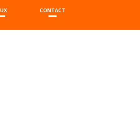
EUX
CONTACT