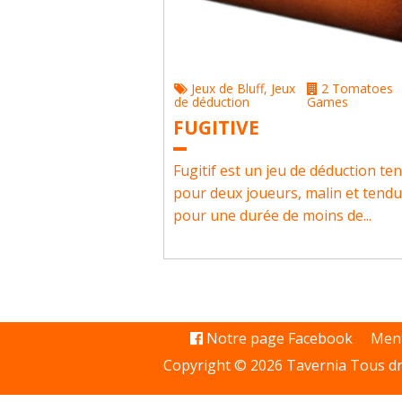
Jeux de Bluff
,
Jeux
2 Tomatoes
de déduction
Games
FUGITIVE
Fugitif est un jeu de déduction te
pour deux joueurs, malin et tendu
pour une durée de moins de...
Notre page Facebook
Ment
Copyright © 2026 Tavernia Tous dr