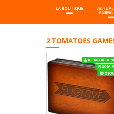
LA BOUTIQUE
ACTUALI
ANIMA
2 TOMATOES GAME
À PARTIR DE 1
30 MI
2
JOU