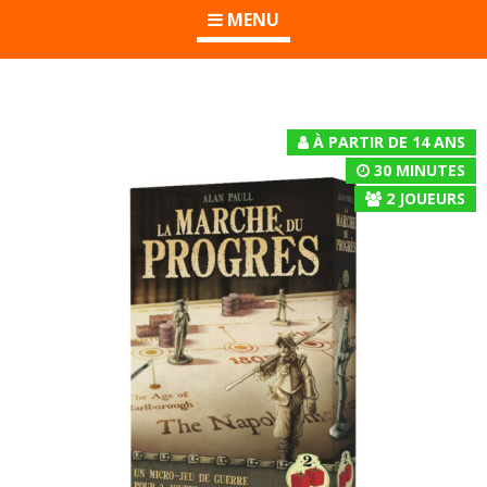
MENU
À PARTIR DE 14 ANS
30 MINUTES
2
JOUEURS