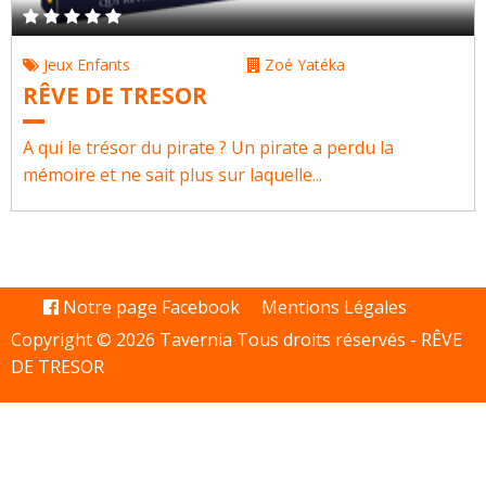
Jeux Enfants
Zoé Yatéka
RÊVE DE TRESOR
A qui le trésor du pirate ? Un pirate a perdu la
mémoire et ne sait plus sur laquelle...
Notre page Facebook
Mentions Légales
Copyright © 2026 Tavernia Tous droits réservés -
RÊVE
DE TRESOR