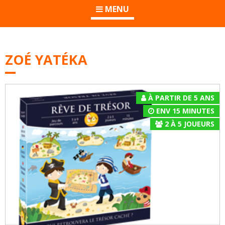
MENU
ZOÉ YATÉKA
À PARTIR DE 5 ANS
ENV 15 MINUTES
2
À
5
JOUEURS