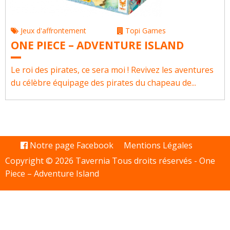
Jeux d'affrontement
Topi Games
ONE PIECE – ADVENTURE ISLAND
Le roi des pirates, ce sera moi ! Revivez les aventures
du célèbre équipage des pirates du chapeau de...
Notre page Facebook
Mentions Légales
Copyright © 2026 Tavernia Tous droits réservés -
One
Piece – Adventure Island