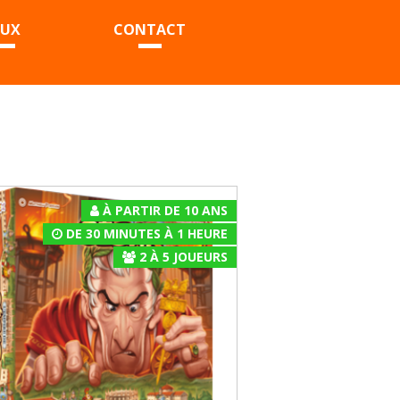
EUX
CONTACT
À PARTIR DE 10 ANS
DE 30 MINUTES À 1 HEURE
2
À
5
JOUEURS