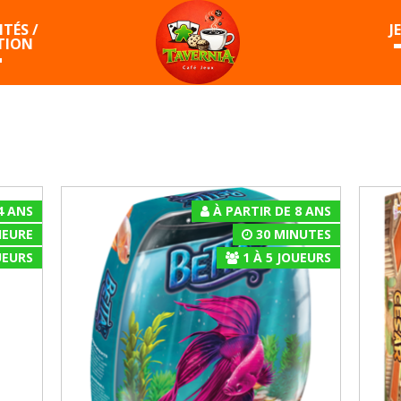
TÉS /
J
TION
4 ANS
À PARTIR DE 8 ANS
HEURE
30 MINUTES
EURS
1
À
5
JOUEURS