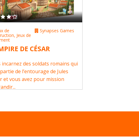
ux de
Synapses Games
ruction
,
Jeux de
ement
MPIRE DE CÉSAR
 incarnez des soldats romains qui
 partie de l’entourage de Jules
r et vous avez pour mission
andir...