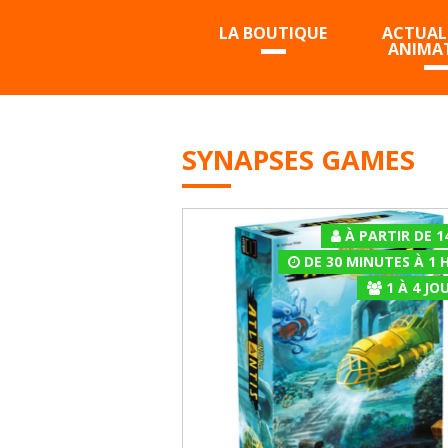
LA BOUTIQUE
ACTUALI
ANIMA
SYNAPSES GAMES
À PARTIR DE 1
DE 30 MINUTES À 1 
1
À
4
JOU