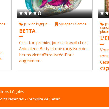
mes
Jeux de logique
Synapses Games
Je
const
BETTA
plac
L’E
C’est ton premier jour de travail chez
Animalerie Betty et une cargaison de
Vous
e
bettas vient d’être livrée. Pour
font
us
augmenter...
Césa
d’agr
ions Légales
oits réservés -
L’empire de César