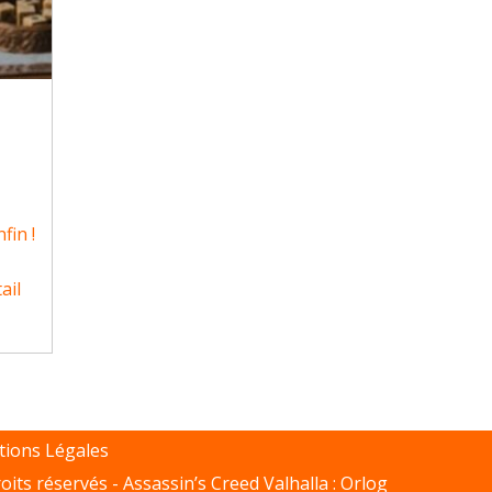
fin !
ail
ions Légales
oits réservés -
Assassin’s Creed Valhalla : Orlog