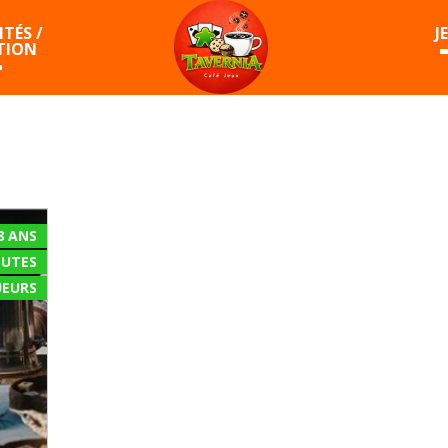
TÉS /
J
TION
8 ANS
NUTES
EURS