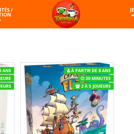
TÉS /
J
TION
0 ANS
À PARTIR DE 8 ANS
HEURE
30 MINUTES
EURS
2
À
5
JOUEURS