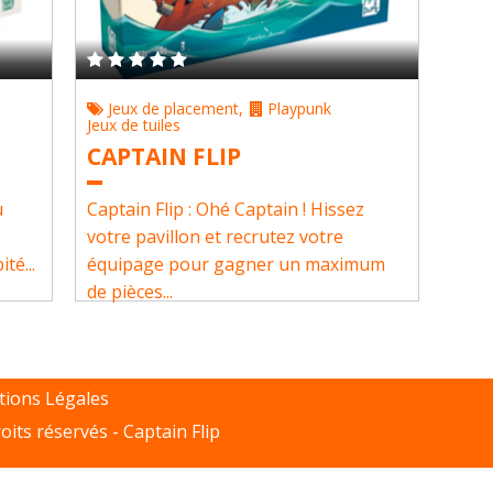
Jeux de placement
,
Playpunk
Jeux de tuiles
CAPTAIN FLIP
u
Captain Flip : Ohé Captain ! Hissez
votre pavillon et recrutez votre
té...
équipage pour gagner un maximum
de pièces...
ions Légales
oits réservés -
Captain Flip