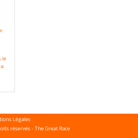
me
 le
ra
r
ions Légales
oits réservés -
The Great Race