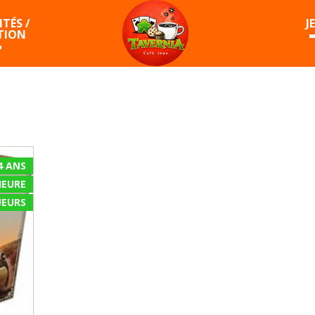
TÉS /
J
TION
4 ANS
HEURE
EURS