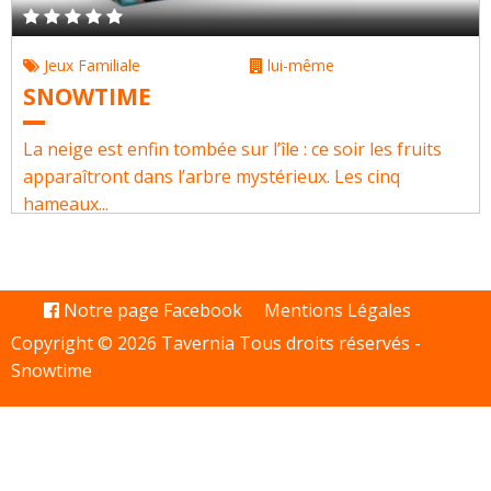
Jeux Familiale
lui-même
SNOWTIME
La neige est enfin tombée sur l’île : ce soir les fruits
apparaîtront dans l’arbre mystérieux. Les cinq
hameaux...
Notre page Facebook
Mentions Légales
Copyright © 2026 Tavernia Tous droits réservés -
Snowtime