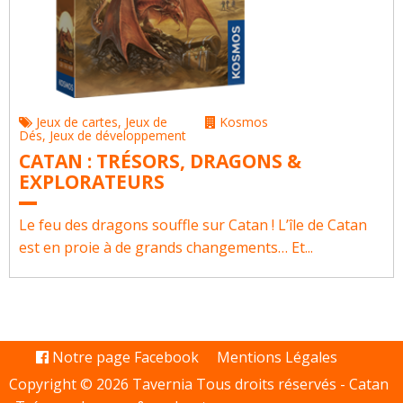
Jeux de cartes
,
Jeux de
Kosmos
Dés
,
Jeux de développement
CATAN : TRÉSORS, DRAGONS &
EXPLORATEURS
Le feu des dragons souffle sur Catan ! L’île de Catan
est en proie à de grands changements… Et...
Notre page Facebook
Mentions Légales
Copyright © 2026 Tavernia Tous droits réservés -
Catan