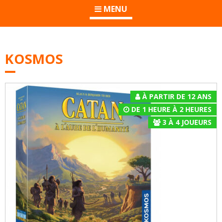
MENU
KOSMOS
À PARTIR DE 12 ANS
DE 1 HEURE À 2 HEURES
3
À
4
JOUEURS