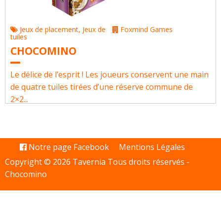
Jeux de placement
,
Jeux de
Foxmind Games
tuiles
CHOCOMINO
Le délice de l’esprit ! Les joueurs conservent une main
de quatre tuiles tirées d’une réserve commune de
2×2...
Notre page Facebook
Mentions Légales
Copyright © 2026 Tavernia Tous droits réservés -
Chocomino