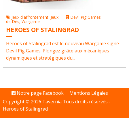
Jeux d'affrontement
,
Jeux
Devil Pig Games
de Dés
,
Wargame
HEROES OF STALINGRAD
Heroes of Stalingrad est le nouveau Wargame signé
Devil Pig Games. Plongez grâce aux mécaniques
dynamiques et stratégiques du...
Notre page Facebook
Mentions Légales
Copyright © 2026 Tavernia Tous droits réservés -
Heroes of Stalingrad