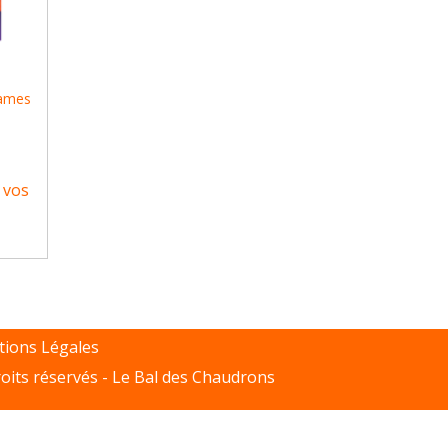
ames
 vos
ions Légales
oits réservés -
Le Bal des Chaudrons