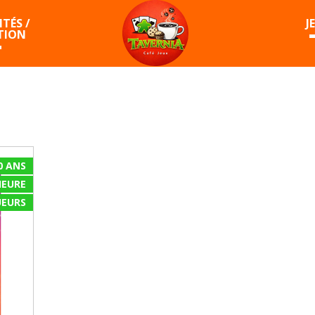
TÉS /
J
TION
0 ANS
HEURE
EURS