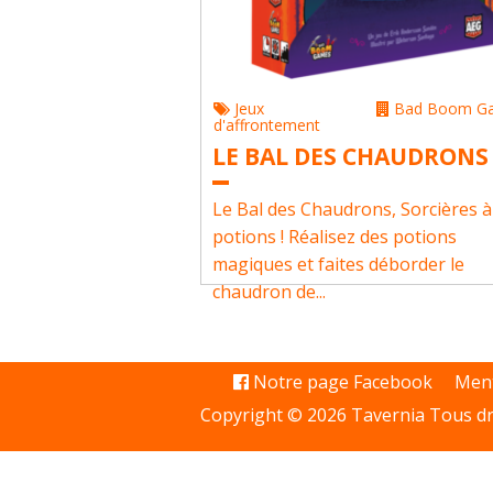
Jeux
Bad Boom G
d'affrontement
LE BAL DES CHAUDRONS
Le Bal des Chaudrons, Sorcières à
potions ! Réalisez des potions
magiques et faites déborder le
chaudron de...
Notre page Facebook
Ment
Copyright © 2026 Tavernia Tous dr