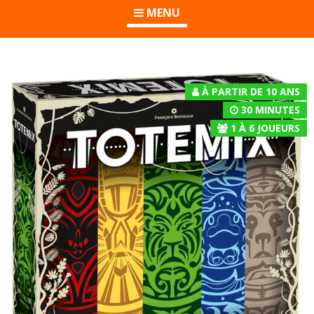
MENU
À PARTIR DE 10 ANS
30 MINUTES
1
À
6
JOUEURS