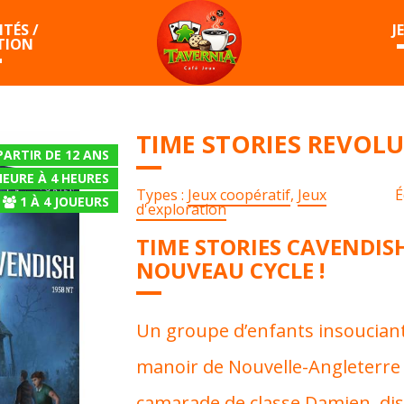
TÉS /
J
TION
TIME STORIES REVOLU
PARTIR DE 12 ANS
HEURE À 4 HEURES
Types :
Jeux coopératif
,
Jeux
É
1
À
4
JOUEURS
d'exploration
TIME STORIES CAVENDISH
NOUVEAU CYCLE !
Un groupe d’enfants insoucian
manoir de Nouvelle-Angleterre 
camarade de classe Damien, di